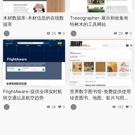
木材数据库-木材信息的在线数
Treeographer-展示和收集奇
据库
特树木的工具网站
28
0
29
0
FlightAware-提供全球实时航
世界数字图书馆-免费提供使用
班交通以及航空趋势
珍贵图书、地图、影片与照片
等
28
0
192
1