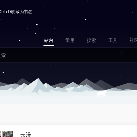
Ctrl+D收藏为书签
站内
常用
搜索
工具
社
云漫