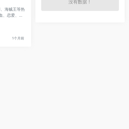
没有数据！
刃、海贼王等热
血、恋爱、悬
1个月前