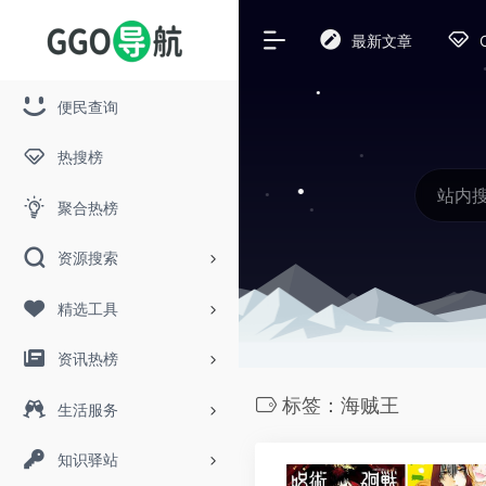
最新文章
便民查询
热搜榜
聚合热榜
资源搜索
精选工具
资讯热榜
标签：海贼王
生活服务
知识驿站