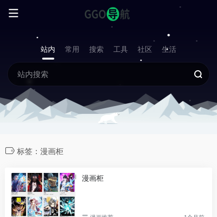
站内
常用
搜索
工具
社区
生活
标签：漫画柜
漫画柜