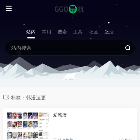
站内
常用
搜索
工具
社区
生活
标签：韩漫追更
爱韩漫