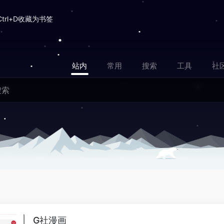
Ctrl+D收藏为书签
站内
常用
搜索
工具
社
G社漫画