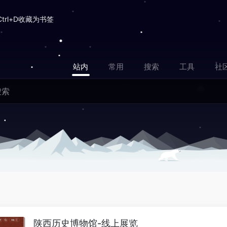
Ctrl+D收藏为书签
站内
常用
搜索
工具
社
陕西历史博物馆-线上展览