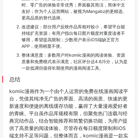
时、零广告的体验非常优秀；界面极其简洁，简体中文
友好；作为个人运营网站，被视为Mangabz的更精选、
更高品质的替代选择。
改进建议：部分用户反映作品库相对较小，希望平台能
持续扩充资源；有用户指出每日图片额度对重度读者不
够用，希望提高限制；少数用户表示iOS端缺乏官方
APP，使用稍显不便。
整体满意度：多数用户对komiic漫画的阅读体验、资源
质量和免费模式表示满意，社区评分达4.6/5分，认为是
一款低调但值得长期使用的漫画阅读工具。
总结
komiic漫画作为一个由个人运营的免费在线漫画阅读平
台，凭借其纯净无广告的界面、高清的画质、快速的更
新速度和便捷的离线缓存功能，赢得了大量漫画爱好者
的青睐。平台虽作品库规模有限，但聚焦热门连载与经
典完结作品，结合智能推荐和简繁切换功能，为用户提
供了高质量的阅读体验。尽管存在每日额度限制和iOS
端支持不足等问题，但整体而言，komiic漫画是一款实