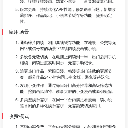
漫、哔哩哔哩漫画、燃文小说等，丰富资源覆盖范围。
版本更新：持续优化APP性能，修复崩溃问题，新增收
藏排序、作品标记、小说章节缓存等功能，提升稳定
性。
应用场景
通勤碎片阅读：利用离线缓存功能，在地铁、公交等无
网络或信号差的场景下继续阅读漫画或小说。
多设备无缝切换：在电脑上阅读到一半，出门后用手机
继续，阅读进度实时同步，无需手动记录。
追更热门作品：紧跟日漫、韩漫等热门连载的更新节
奏，部分作品24小时内同步中文版，避免等待汉化。
发现小众佳作：通过每日冷门高分推荐和高级筛选功
能，挖掘画风独特、叙事大胆的小众漫画或原创短篇。
多类型娱乐需求：在同一平台内满足看漫画、读小说、
追番剧的多样化娱乐需求，无需频繁切换应用。
收费模式
基础内容免费：平台内大部分漫画、小说和番剧资源免