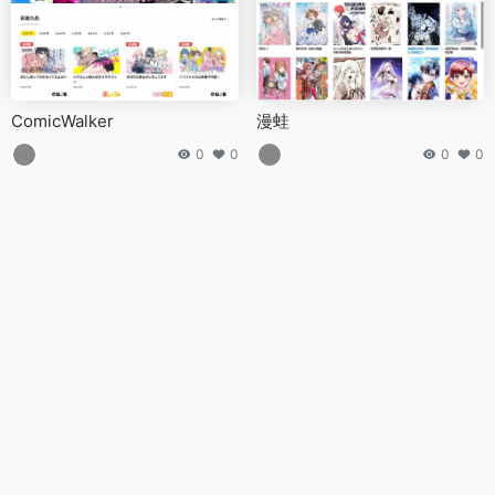
ComicWalker
漫蛙
0
0
0
0