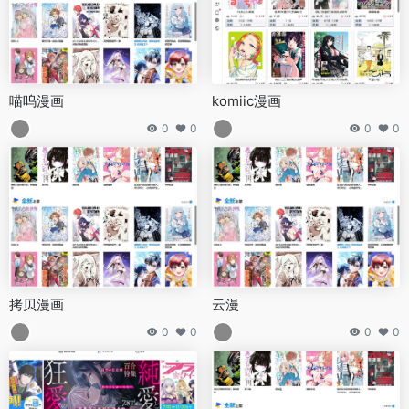
喵呜漫画
komiic漫画
0
0
0
0
拷贝漫画
云漫
0
0
0
0