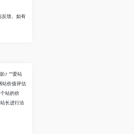
与反馈
。如有
数据
""
爱站
网站价值评估
一个站的价
的站长进行洽