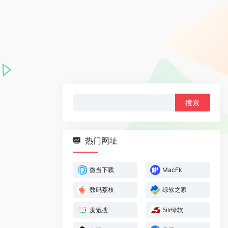
搜
索：
热门网址
微当下载
MacFk
数码荔枝
绿软之家
麦氪搜
5ilr绿软