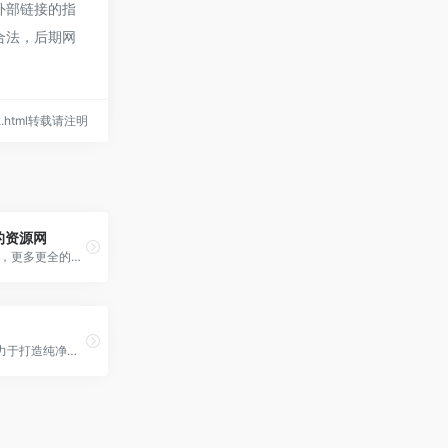
该外部链接的指
规合法，后期网
132.html转载请注明
的资源网
PS资源整合，更多更全的资源网
软猫下载致力于打造纯净无插件下载平台，提供各种平台，各种版本软件下载服务