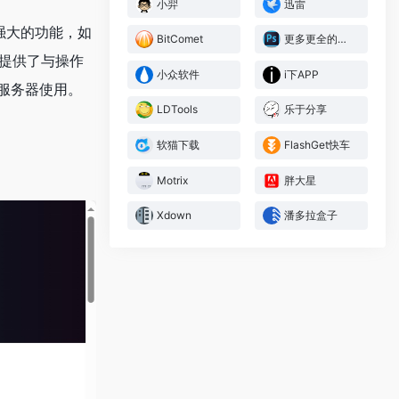
小羿
迅雷
了强大的功能，如
BitComet
更多更全的资源网
，提供了与操作
小众软件
i下APP
服务器使用。
LDTools
乐于分享
软猫下载
FlashGet快车
Motrix
胖大星
Xdown
潘多拉盒子