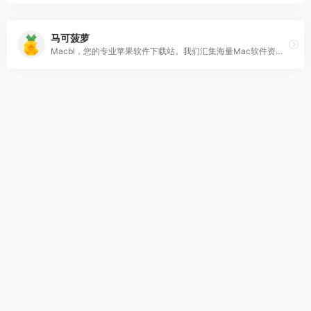
马可菠萝
Macbl，您的专业苹果软件下载站。我们汇集海量Mac软件资源，覆盖游戏、图形设计、行业应用、开发工具、媒体处理、网络工具及系统优化等全方位需求。