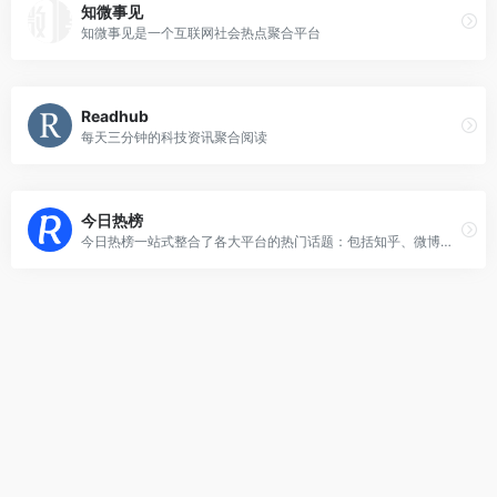
知微事见
知微事见是一个互联网社会热点聚合平台
Readhub
每天三分钟的科技资讯聚合阅读
今日热榜
今日热榜一站式整合了各大平台的热门话题：包括知乎、微博、百度的热搜榜单，以及IT之家、36氪、少数派、豆瓣、小红书、百度贴吧、虎扑、虎嗅、天涯、B站、小众软件、抖音、吾爱破解、GitHub、技术期刊等。