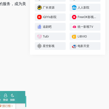
的服务，成为美
厂长资源
人人影院
iQIYIs影院
FreeOK影视大全
追剧吧
统一影视TV
TuEr
LIBVIO
星空影视
电影天堂