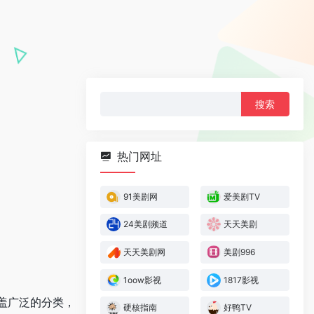
搜
索：
热门网址
91美剧网
爱美剧TV
24美剧频道
天天美剧
天天美剧网
美剧996
1oow影视
1817影视
盖广泛的分类，
硬核指南
好鸭TV