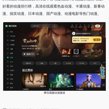
好看的动漫排行榜，高清在线观看热血动漫、卡通动漫、新番动
漫、搞笑动漫、日本动漫、国产动漫、动漫电影等热门动漫。
腾讯视频动漫频道