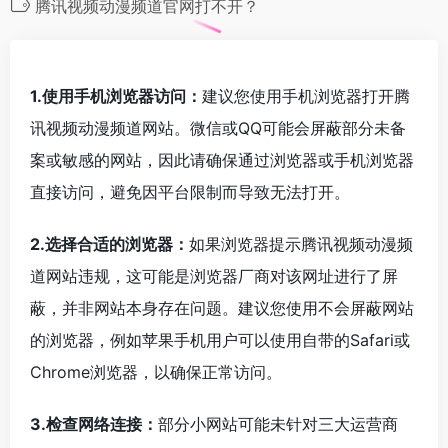
腾讯视频动漫频道官网打不开？
1.使用手机浏览器访问：
建议您使用手机浏览器打开腾
讯视频动漫频道网站。微信或QQ可能会屏蔽部分未备
案或敏感的网站，因此请确保通过浏览器或手机浏览器
直接访问，避免因平台限制而导致无法打开。
2.选择合适的浏览器：
如果浏览器提示腾讯视频动漫频
道网站违规，这可能是浏览器厂商对该网址进行了屏
蔽，并非网站本身存在问题。建议您使用不会屏蔽网站
的浏览器，例如苹果手机用户可以使用自带的Safari或
Chrome浏览器，以确保正常访问。
3.检查网络连接：
部分小网站可能未针对三大运营商