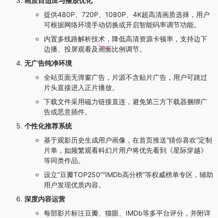
画质自适应与播放优化
提供480P、720P、1080P、4K超高清画质选择，用户
可根据网络环境手动切换或开启智能码率调节功能。
内置多线路解析技术，降低高清资源卡顿率，支持边下
边播、投屏观看及画面比例调节。
无广告纯净环境
全站页面无弹窗广告，片源不含贴片广告，用户可跳过
片头直接进入正片播放。
下载文件采用磁力链接直连，避免第三方下载器捆绑广
告或恶意插件。
个性化推荐系统
基于观影历史生成用户画像，在首页推送“猜你喜欢”定制
片单，如频繁观看科幻片用户将优先看到《星际穿越》
等同类作品。
设立“豆瓣TOP250”“IMDb高分榜”等权威榜单专区，辅助
用户发现优质内容。
深度内容运营
每部影片标注豆瓣、猫眼、IMDb等多平台评分，并附详