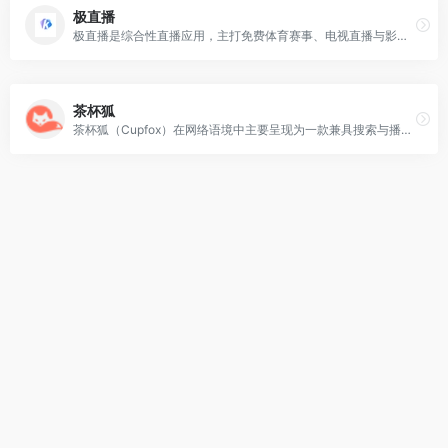
极直播
极直播是综合性直播应用，主打免费体育赛事、电视直播与影视点播，覆盖手机、平板及智能电视等多终端。
茶杯狐
茶杯狐（Cupfox）在网络语境中主要呈现为一款兼具搜索与播放功能的影视平台。影视资源宝库，凭借强大的搜索能力，能够帮助用户快速检索全网各类影视资源。