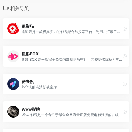
相关导航
追影猫
追影猫是一款极具实力的影视聚合与搜索平台，为用户汇聚了丰富多样的电影、电视剧、综艺、动漫等各类影视资源。凭借高清播放、离线下载以及个性化推荐等实用功能，用户无论何时何地，都能随心观看喜爱的影视内容。
集影BOX
集影 BOX 是一款完全免费的影视播放软件，其资源储备极为丰富，涵盖电影、电视剧、动漫、综艺等各类影视内容。
爱壹帆
外华人的高清影视宝库
Wow影院
Wow 影院是一个专注于聚合全网海量正版免费电影资源的在线平台，旨在为用户打造高清且流畅的热门电影观看环境。