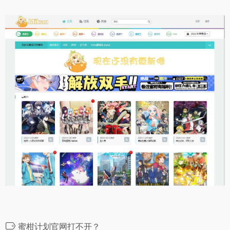
蜜柑计划官网打不开？