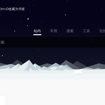
Ctrl+D收藏为书签
站内
常用
搜索
工具
社
0