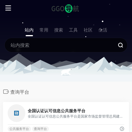
站内
常用
搜索
工具
社区
生活
查询平台
0
全国认证认可信息公共服务平台
全国认证认可信息公共服务平台是国家市场监督管理总局建设的官方查询平台，旨在为社会公众提供统一、权威、全面的信息数据查询服务。
公共服务平台
查询平台