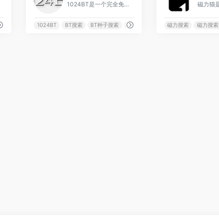
音乐等。
1024BT是一个完全免费的磁力搜索网站，你可以下载电影、音乐、游戏、小说、电子书、动漫等BT种子磁力链接。
搜索
种子搜索
1024BT
BT搜索
BT种子搜索
磁力搜索
磁力搜索
磁力搜索