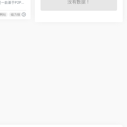
没有数据！
磁力猫是一款基于P2P技术的磁力链接搜索引擎。它整合了全网范围内的磁力链接资源，为用户提供了一个统一的搜索平台。
网站
磁力猫
磁力链接搜索