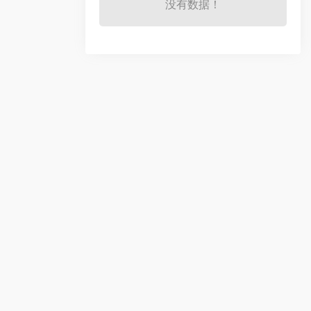
没有数据！