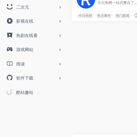
今日热榜一站式整合了各大平台的热门话题：包括知乎、微博、百度的热搜榜单，以及IT之家、36氪、少数派、豆瓣、小红书、百度贴吧、虎扑、虎嗅、天涯、B站、小众软件、抖音、吾爱破解、Gi
二次元
今日热榜
热点事件
热门新闻
影视在线
热剧在线看
游戏网站
阅读
软件下载
酷站趣站