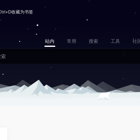
Ctrl+D收藏为书签
站内
常用
搜索
工具
社
0