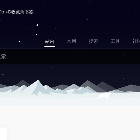
Ctrl+D收藏为书签
站内
常用
搜索
工具
社
0
view