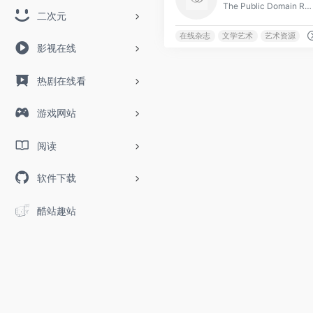
The Public Domain Review 是一个在线杂志和非营利项目，成立于2011年，致力于探索艺术史、文学史和思想史中那些新奇且引人入胜的作品。
二次元
在线杂志
文学艺术
艺术资源
影视在线
热剧在线看
游戏网站
阅读
软件下载
酷站趣站