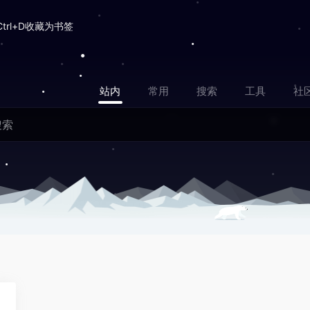
Ctrl+D收藏为书签
站内
常用
搜索
工具
社
0