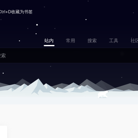
Ctrl+D收藏为书签
站内
常用
搜索
工具
社
0