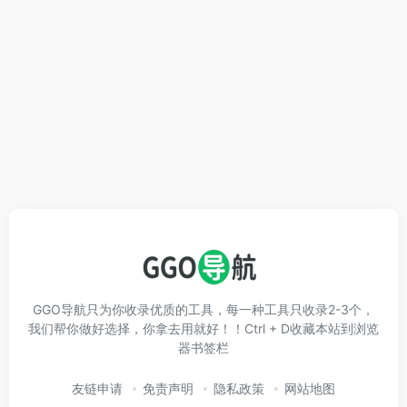
GGO导航只为你收录优质的工具，每一种工具只收录2-3个，
我们帮你做好选择，你拿去用就好！！Ctrl + D收藏本站到浏览
器书签栏
友链申请
免责声明
隐私政策
网站地图