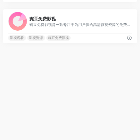
0
豌豆免费影视
豌豆免费影视是一款专注于为用户供给高清影视资源的免费播放软件，该软件通过整合全网影视资源，构建起一个庞大的影视库，涵盖电影、电视剧、动漫、综艺节目等多种类型的内容。
影视观看
影视资源
豌豆免费影视