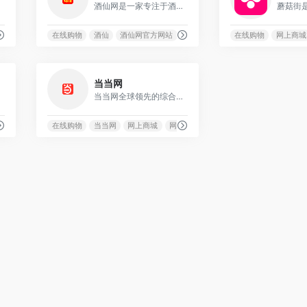
比的商品。
酒仙网是一家专注于酒类在线销售的专业品牌，提供多种酒类产品，包括白酒、红酒、洋酒、保健酒、黄酒以及酒具等。
网易精选
在线购物
酒仙
酒仙网官方网站
在线购物
网上商城
0
0
当当网
零售商之一。
当当网全球领先的综合性网上购物中心，汇集了超过100万种商品。
上购物
在线购物
当当网
网上商城
网上购物