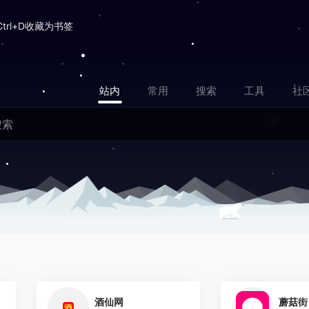
Ctrl+D收藏为书签
站内
常用
搜索
工具
社
0
0
酒仙网
蘑菇街