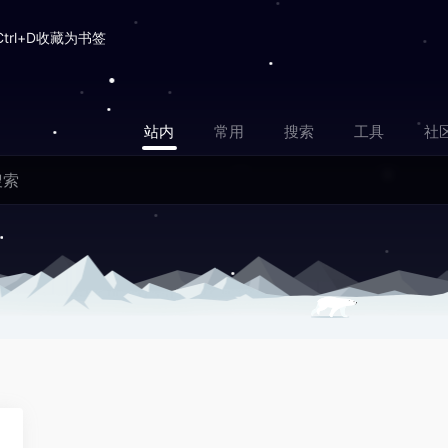
Ctrl+D收藏为书签
站内
常用
搜索
工具
社
1