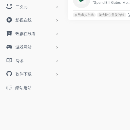
“Spend Bill Gates' Money”是一款模拟游戏，玩家可以在虚拟的在线市场中使用比尔·盖茨的财富进行购物。游戏的目标是在规定时间
二次元
在线虚拟市场
花光比尔盖茨的钱
影视在线
热剧在线看
游戏网站
阅读
软件下载
酷站趣站