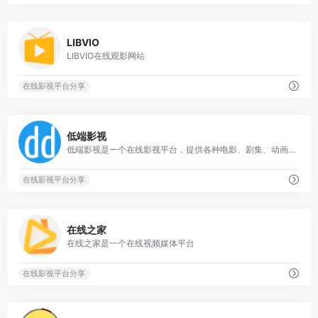
0
LIBVIO
LIBVIO在线观影网站
在线影视平台分享
0
低端影视
低端影视是一个在线影视平台，提供各种电影、剧集、动画等资源。
在线影视平台分享
0
在线之家
在线之家是一个在线视频媒体平台
在线影视平台分享
0