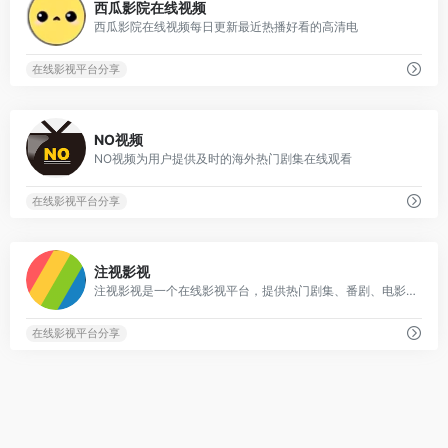
西瓜影院在线视频
西瓜影院在线视频每日更新最近热播好看的高清电
在线影视平台分享
2
NO视频
NO视频为用户提供及时的海外热门剧集在线观看
在线影视平台分享
1
注视影视
注视影视是一个在线影视平台，提供热门剧集、番剧、电影等资源的免费在线观看。
在线影视平台分享