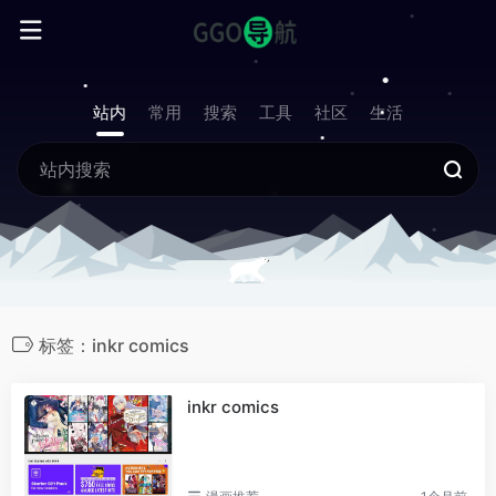
站内
常用
搜索
工具
社区
生活
标签：inkr comics
inkr comics