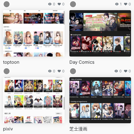
0
0
1
0
toptoon
Day Comics
0
0
0
0
pixiv
芝士漫画