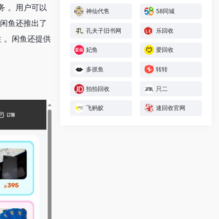
务 。用户可以
神仙代售
58同城
。闲鱼还推出了
孔夫子旧书网
乐回收
 。闲鱼还提供
妃鱼
爱回收
多抓鱼
转转
拍拍回收
只二
飞蚂蚁
速回收官网