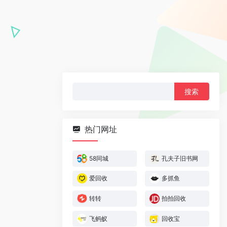
搜
索：
热门网址
58同城
孔夫子旧书网
爱回收
多抓鱼
转转
拍拍回收
飞蚂蚁
回收宝