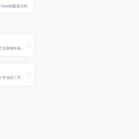
357.html转载请注明
飞蚂蚁是一个互联网环保回收平台
回收宝是一个专业的二手手机数码回收平台，提供手机、平板、笔记本等数码产品的回收服务。