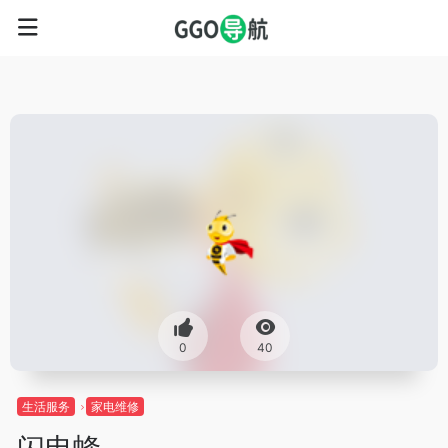
0
40
生活服务
家电维修
闪电蜂