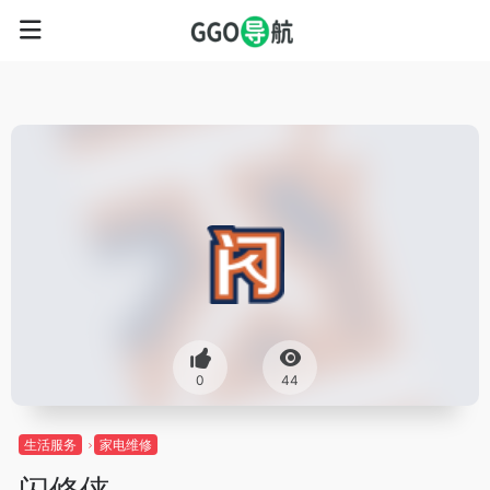
0
44
生活服务
家电维修
闪修侠