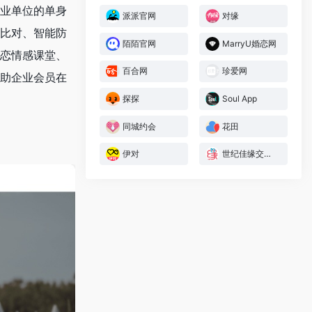
事业单位的单身
派派官网
对缘
据比对、智能防
陌陌官网
MarryU婚恋网
婚恋情感课堂、
百合网
珍爱网
帮助企业会员在
探探
Soul App
同城约会
花田
伊对
世纪佳缘交友网