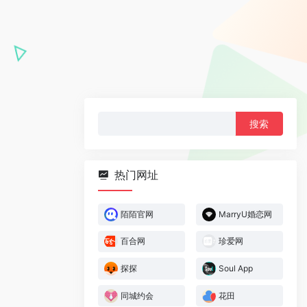
搜
索：
热门网址
陌陌官网
MarryU婚恋网
百合网
珍爱网
探探
Soul App
同城约会
花田