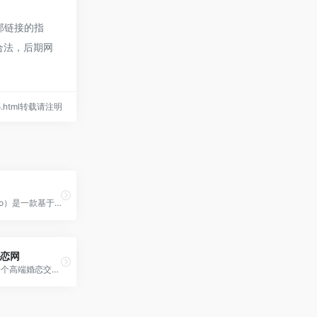
部链接的指
规合法，后期网
445.html转载请注明
陌陌（momo）是一款基于地理位置的移动社交工具，你可以通过陌陌认识周围任意范围内的陌生人，查看TA的个人信息和位置，并同TA聊天互动。通过陌陌，你可以非常及时的将网络关系转换为线下的真实关系。
婚恋网
MarryU是一个高端婚恋交友平台，主要面向一二线城市的高学历、高素养单身精英群体，提供安全、高效、高质量的婚恋服务。