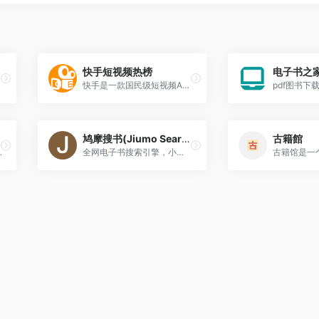
快手短视频热榜
电子书之
快手是一款国民级短视频App。在快手，了解真实的世界，认识有趣的人，也可以记录真实而有趣的自己。快手，拥抱每一种生活。
pdf图书下
鸠摩搜书(Jiumo Search)
古籍館
类电子书搜索
全网电子书搜索引擎，小说人必备