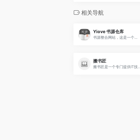
相关导航
Yiove 书源仓库
书源整合网站，这是一个专为小说阅读爱好者设计的平台。我们提供最新最全的书源配置文件，让你在各种阅读APP上轻松搜索到心仪的小说。
搬书匠
搬书匠是一个专门提供IT技术