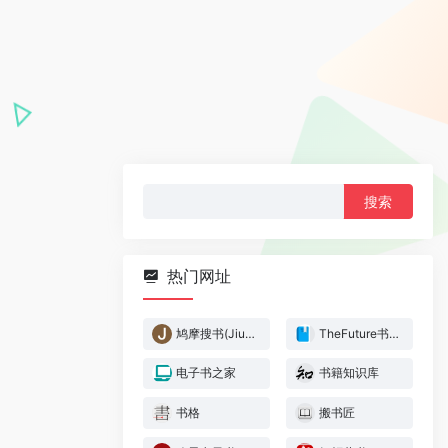
搜
索：
热门网址
鸠摩搜书(Jiumo Search)
TheFuture书籍搜索
电子书之家
书籍知识库
书格
搬书匠