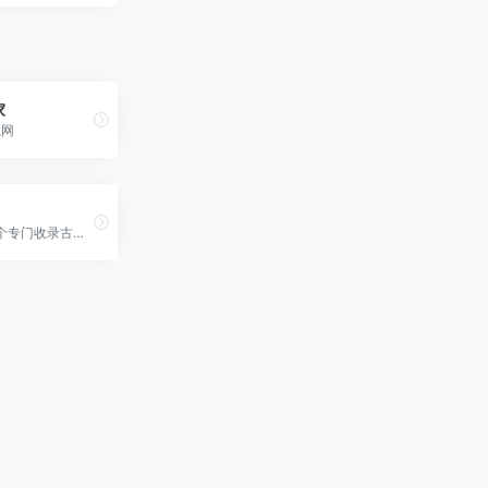
家
载网
古籍馆是一个专门收录古籍文献的数据库