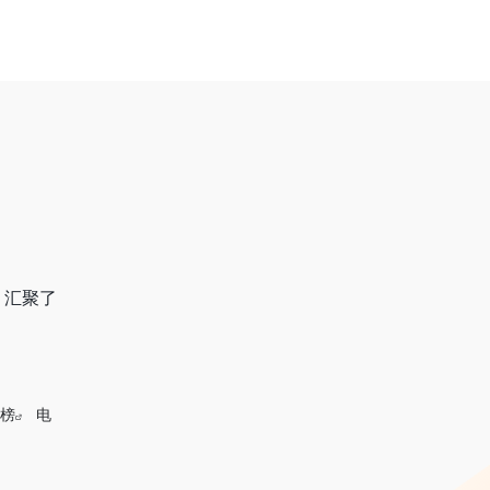
，汇聚了
榜
电