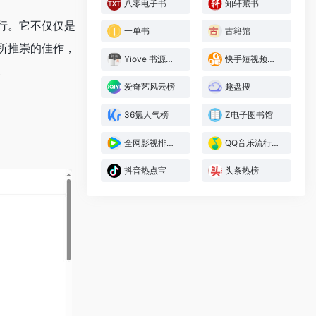
八零电子书
知轩藏书
行。它不仅仅是
一单书
古籍館
所推崇的佳作，
Yiove 书源仓库
快手短视频热榜
。
爱奇艺风云榜
趣盘搜
36氪人气榜
Z电子图书馆
全网影视排行榜
QQ音乐流行指数榜
抖音热点宝
头条热榜