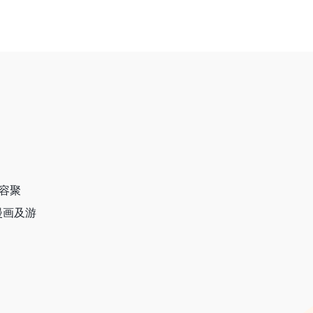
容聚
漫画及游