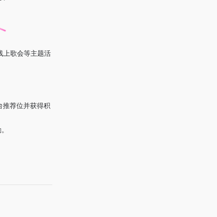
。
线上歌会等主题活
平台推荐位并获得积
励。