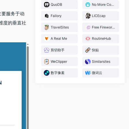
QuoDB
No More Copyright
主要服务于动
Failory
LICEcap
维度的垂直社
TravelSites
Free Fireworks
A Real Me
RoutineHub
剪切助手
快贴
WeClipper
Similarsites
数字像素
微词云