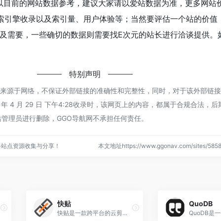
以目前的网站数据参考，建议大家请以爱站数据为准，更多网站
索引擎收录以及索引量、用户体验等；当然要评估一个站的价值
及需要，一些确切的数据则需要找E次元的站长进行洽谈提供。如
特别声明
都来源于网络，不保证外部链接的准确性和完整性，同时，对于该外部链
 年 4 月 29 日 下午4:28收录时，该网页上的内容，都属于合规合法，
管理员进行删除，GGO导航网不承担任何责任。
络站点资源收集与分享！
本文地址https://www.ggonav.com/sites/5
快贴
QuoDB
OS 设备的自动化能力。
快贴是一款跨平台的云剪贴板同步工具，自2014年起稳定运行至今，支持Windows、macOS、iOS、Android和Linux操作系统。