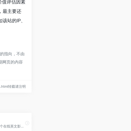
价值评估因素
，最主要还
该站的IP、
接的指向，不由
后期网页的内容
858.html转载请注明
QuoDB是一个在线英文影视台词搜索引擎和电影台词数据库，收录了超过20万部影片的信息和上亿条字幕。