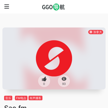
加拿大
0
93
音乐
FM电台
有声播客
Sao.fm