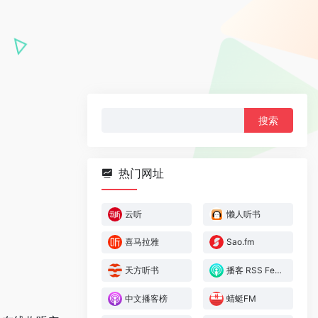
搜
索：
热门网址
云听
懒人听书
喜马拉雅
Sao.fm
天方听书
播客 RSS Feed
中文播客榜
蜻蜓FM