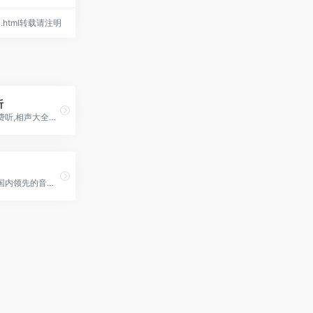
744.html转载请注明
听
相声全集免费听,相声大全免费听,相声下载
喜马拉雅是国内领先的音频分享平台