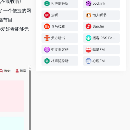
机在线收听广
相声随身听
pod.link
了一个便捷的网
云听
懒人听书
播节目。
喜马拉雅
Sao.fm
播爱好者能够无
天方听书
播客 RSS Feed
中文播客榜
蜻蜓FM
相声随身听
心理FM