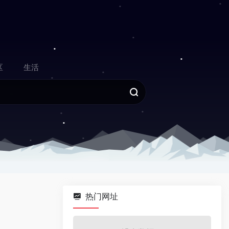
区
生活
热门网址