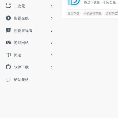
微当下载是一个完全免费的下载
二次元
微当下载
手机软件下载
游戏下载
影视在线
热剧在线看
游戏网站
阅读
软件下载
酷站趣站