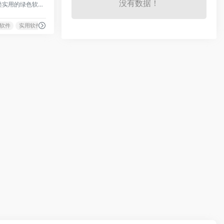
没有数据！
分享各类实用的绿色软件资源，免费提供破解补丁
软件
实用软件下载
注册机