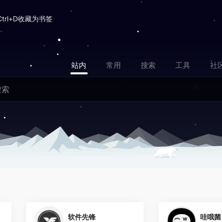
Ctrl+D收藏为书签
站内
常用
搜索
工具
社
0
1
软件先锋
哇哦菌