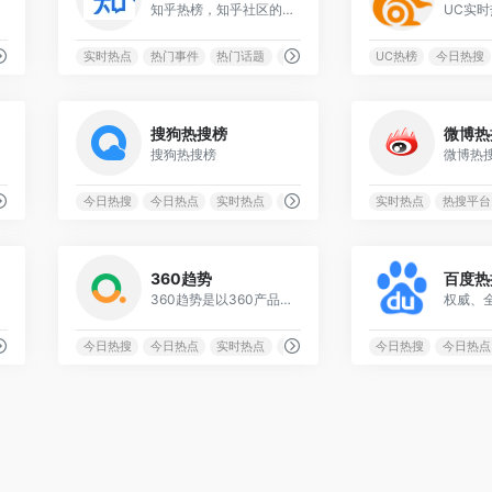
榜单
知乎热榜，知乎社区的热点风向标，实时捕捉并展示平台内的热议话题、精彩回答和深度文章。
UC实时
热词榜
实时热点
热门事件
热门话题
知乎热榜
UC热榜
今日热搜
0
0
搜狗热搜榜
微博热
的工具
搜狗热搜榜
微博热
热门事件
今日热搜
今日热点
实时热点
排行榜
实时热点
热搜平台
0
0
360趋势
百度热
360趋势是以360产品海量用户数据为基础的大数据展示平台
热门话题
今日热搜
今日热点
实时热点
排行榜
今日热搜
今日热点