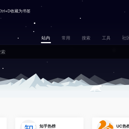
Ctrl+D收藏为书签
站内
常用
搜索
工具
社
1
0
知乎热榜
UC热