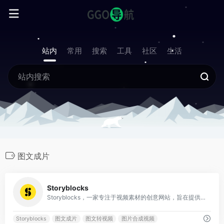
站内
常用
搜索
工具
社区
生活
图文成片
0
Storyblocks
Storyblocks，一家专注于视频素材的创意网站，旨在提供丰富、符合商业规范的视频、音乐和图片资源。
Storyblocks
图文成片
图文转视频
图片合成视频