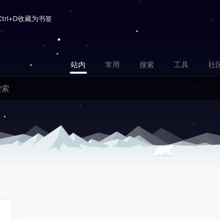
Ctrl+D收藏为书签
站内
常用
搜索
工具
社
3