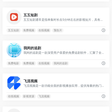
0
五五短剧
五五短剧通常是指单集时长在5分钟左右的影视短片，具有紧凑的剧情、精彩的表演和独特的视觉效果，能够满足现代人快节奏生活下的娱乐需求。五五短剧一般以网络为传播平台，具有较高的灵活性和互动性。
五五短剧
免费视频
在线视频
预告片
0
我闲的追剧
我闲的追剧是一款深受用户喜爱的免费追剧软件，汇聚了全网最新热播影视剧资源。
免费电影
免费视频
在线视频
我闲的追剧
0
飞流视频
飞流视频是一款功能全面的影视播放应用，提供海量的热门影视内容，包括最新上映的电影、热播电视剧、最新综艺等。
在线视频
影视资源
飞流视频
0