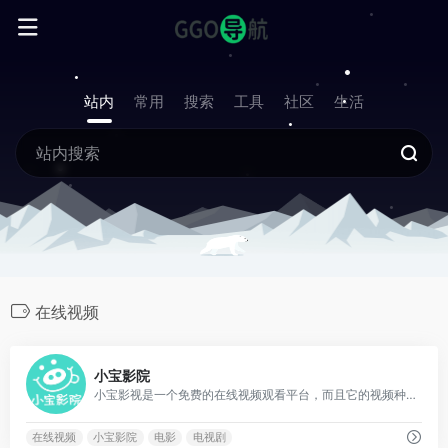
站内
常用
搜索
工具
社区
生活
在线视频
3
小宝影院
小宝影视是一个免费的在线视频观看平台，而且它的视频种类和内容也比较多，可以满足很多用户的不同视频需要
在线视频
小宝影院
电影
电视剧