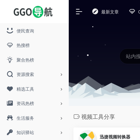
最新文章
便民查询
热搜榜
聚合热榜
资源搜索
精选工具
资讯热榜
视频工具分享
生活服务
知识驿站
迅捷视频转换器