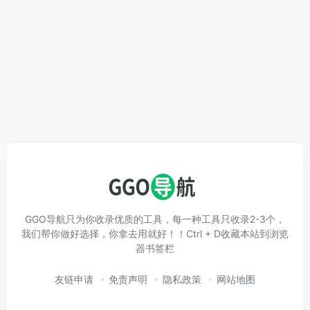
GGO导航只为你收录优质的工具，每一种工具只收录2-3个，
我们帮你做好选择，你拿去用就好！！Ctrl + D收藏本站到浏览
器书签栏
友链申请
免责声明
隐私政策
网站地图